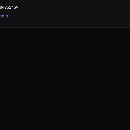
04831439
o.ru