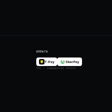
ОПЛАТА
T‑Pay
SberPay
SSL · защищённая оплата