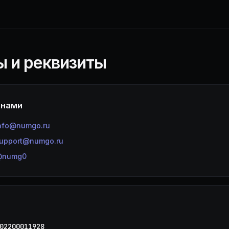
ы и реквизиты
 нами
nfo@numgo.ru
upport@numgo.ru
@numg0
02200011928