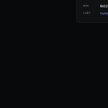
8612
ИНН
numg
САЙТ